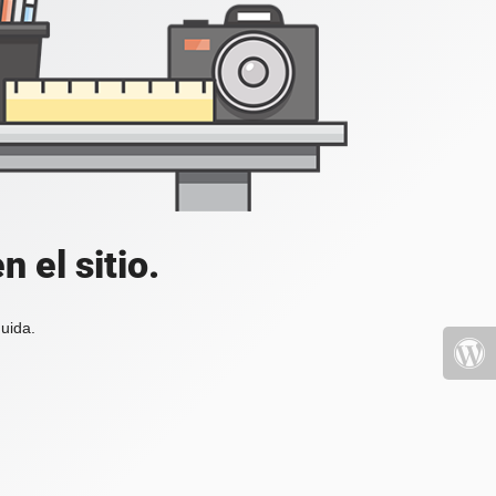
 el sitio.
uida.