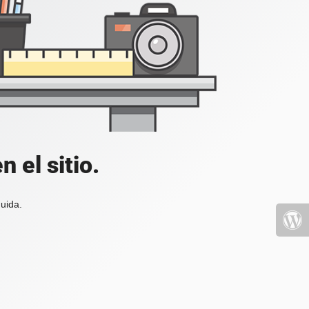
 el sitio.
uida.