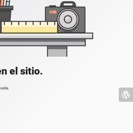
 el sitio.
uida.