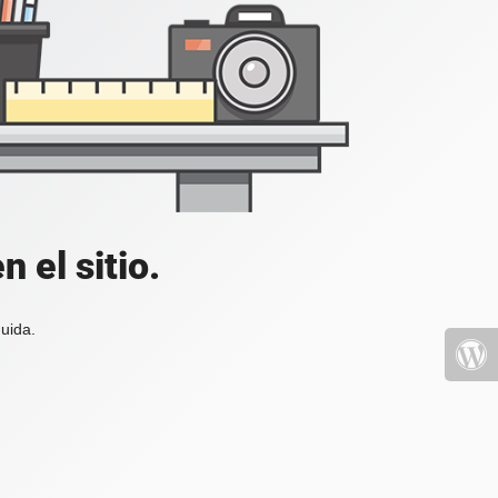
 el sitio.
uida.