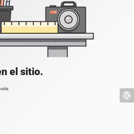
 el sitio.
uida.