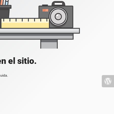
 el sitio.
uida.