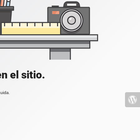
 el sitio.
uida.