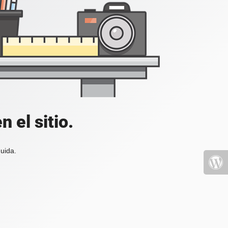
 el sitio.
uida.